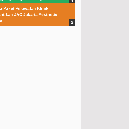
a Paket Perawatan Klinik
ntikan JAC Jakarta Aesthetic
ic