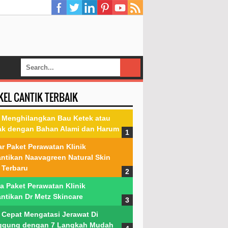
KEL CANTIK TERBAIK
 Menghilangkan Bau Ketek atau
ak dengan Bahan Alami dan Harum
ar Paket Perawatan Klinik
ntikan Naavagreen Natural Skin
 Terbaru
a Paket Perawatan Klinik
ntikan Dr Metz Skincare
 Cepat Mengatasi Jerawat Di
ggung dengan 7 Langkah Mudah