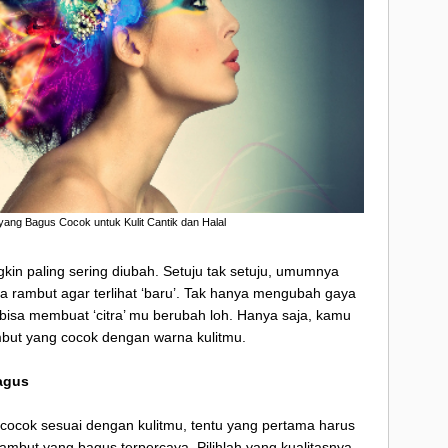
ang Bagus Cocok untuk Kulit Cantik dan Halal
in paling sering diubah. Setuju tak setuju, umumnya
ambut agar terlihat ‘baru’. Tak hanya mengubah gaya
isa membuat ‘citra’ mu berubah loh. Hanya saja, kamu
mbut yang cocok dengan warna kulitmu.
agus
ocok sesuai dengan kulitmu, tentu yang pertama harus
rambut yang bagus
terpercaya. Pilihlah yang kualitasnya