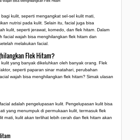
l Wajah Bisa Menghilangkan Flek Hitam
agi kulit, seperti mengangkat sel-sel kulit mati,
 nutrisi pada kulit. Selain itu, facial juga bisa
kulit, seperti jerawat, komedo, dan flek hitam. Dalam
h facial wajah bisa menghilangkan flek hitam dan
etelah melakukan facial.
ghilangkan Flek Hitam?
 kulit yang banyak dikeluhkan oleh banyak orang. Flek
faktor, seperti paparan sinar matahari, perubahan
acial wajah bisa menghilangkan flek hitam? Simak ulasan
acial adalah pengelupasan kulit. Pengelupasan kulit bisa
ati yang menumpuk di permukaan kulit, termasuk flek
 mati, kulit akan terlihat lebih cerah dan flek hitam akan
Hitam