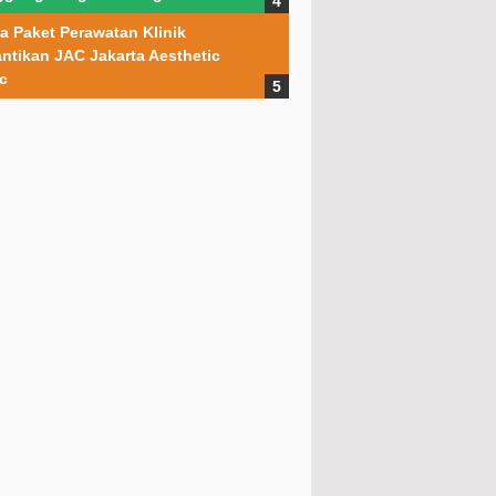
a Paket Perawatan Klinik
ntikan JAC Jakarta Aesthetic
ic